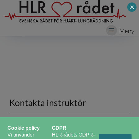
×
Meny
Kontakta instruktör
Fullt namn
*
Cookie policy
GDPR
Vi använder
HLR-rådets GDPR-