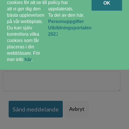
cookies för att se till
policy har
OK
att vi ger dig den
uppdaterats.
bästa upplevelsen
Ta del av den här.
på vår webbplats.
Personuppgifter
Din e-post adress
*
Du kan själv
Utbildningsportalen
kontrollera vilka
202
1
.
cookies som får
placeras i din
webbläsare. För
mer info
här
.
Kommentar
Sänd meddelande
Avbryt