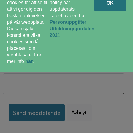
cookies för att se till
policy har
OK
att vi ger dig den
uppdaterats.
bästa upplevelsen
Ta del av den här.
på vår webbplats.
Personuppgifter
Din e-post adress
*
Du kan själv
Utbildningsportalen
kontrollera vilka
202
1
.
cookies som får
placeras i din
webbläsare. För
mer info
här
.
Kommentar
Sänd meddelande
Avbryt