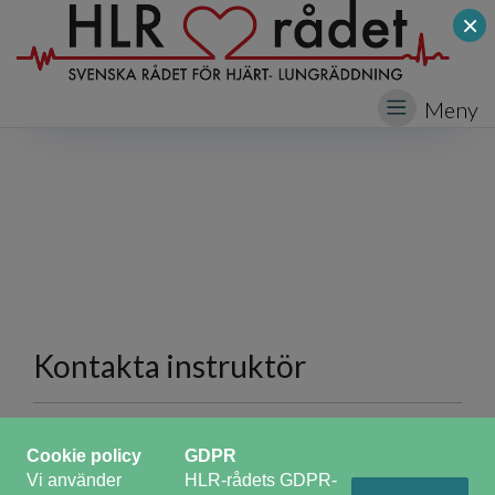
×
Meny
Kontakta instruktör
Fullt namn
*
Cookie policy
GDPR
Vi använder
HLR-rådets GDPR-